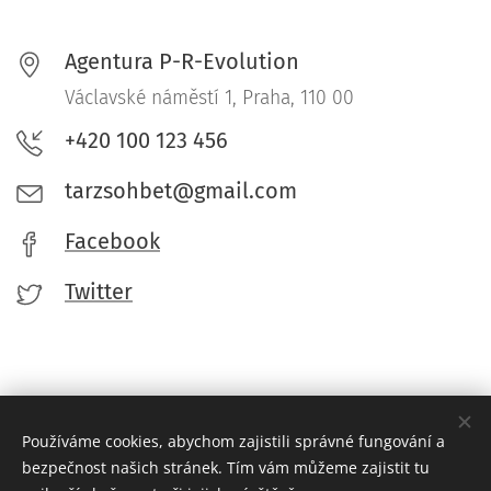
Agentura P-R-Evolution
Václavské náměstí 1, Praha, 110 00
+420 100 123 456
tarzsohbet@gmail.com
Facebook
Twitter
Používáme cookies, abychom zajistili správné fungování a
bezpečnost našich stránek. Tím vám můžeme zajistit tu
© 2022 Agentura P-R-Evolution. Václavské náměstí 1, Praha, 110 00